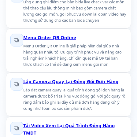
Ứng dụng ghi điểm cho bàn bida live check var các môn
thể thao cầu lâu thông minh bao gồm camera chất
lượng cao gọi món, gọi phục vụ down lại đoạn video hay
thường sử dụng cho các bàn bida chuyên
Menu Order QR Online
🤝
Menu Order QR Online là giải pháp hiện đại giúp nhà
hàng quán nhậu tối ưu quy trình phục vụ và nâng cao
trải nghiệm khách hàng. Chỉ cần quét mã QR tại bàn
thực khách có thể dễ dàng xem menu gọi món
Lắp Camera Quay Lại Đóng Gói Đơn Hàng
🤝
Lắp đặt camera quay lại quá trình đóng gói đơn hàng là
camera được bố trí tại khu vực đóng gói với góc quay rõ
ràng đảm bảo ghi lại đầy đủ mã đơn hàng đang xử lý
cũng như toàn bộ các sản phẩm được
Tải Video Xem Lại Quá Trình Đóng Hàng
🤝
TMDT